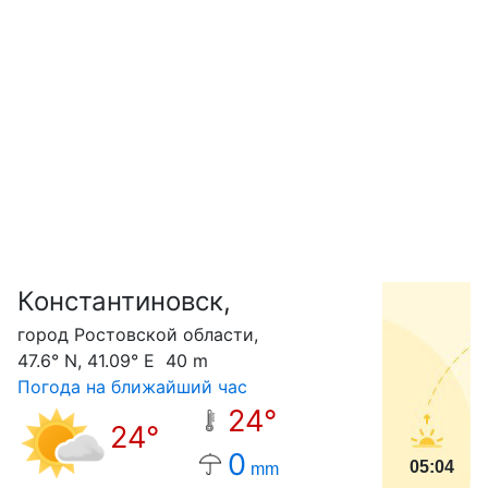
Константиновск,
С
город Ростовской области,
47.6° N, 41.09° E 40 m
Погода на ближайший час
24°
24°
0
05:04
mm