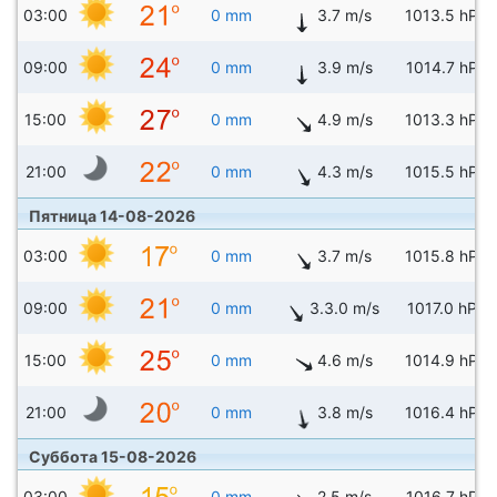
03:00
0 mm
3.7 m/s
1013.5 hPa
09:00
0 mm
3.9 m/s
1014.7 hPa
15:00
0 mm
4.9 m/s
1013.3 hPa
21:00
0 mm
4.3 m/s
1015.5 hPa
Пятница 14-08-2026
03:00
0 mm
3.7 m/s
1015.8 hPa
09:00
0 mm
3.3.0 m/s
1017.0 hPa
15:00
0 mm
4.6 m/s
1014.9 hPa
21:00
0 mm
3.8 m/s
1016.4 hPa
Суббота 15-08-2026
03:00
0 mm
2.5 m/s
1016.7 hPa