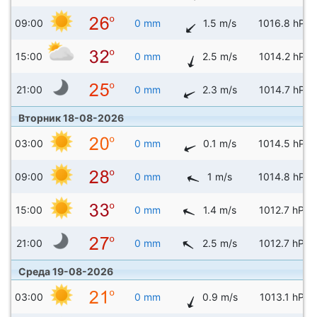
09:00
0 mm
1.5 m/s
1016.8 hPa
15:00
0 mm
2.5 m/s
1014.2 hPa
21:00
0 mm
2.3 m/s
1014.7 hPa
Вторник 18-08-2026
03:00
0 mm
0.1 m/s
1014.5 hPa
09:00
0 mm
1 m/s
1014.8 hPa
15:00
0 mm
1.4 m/s
1012.7 hPa
21:00
0 mm
2.5 m/s
1012.7 hPa
Среда 19-08-2026
03:00
0 mm
0.9 m/s
1013.1 hPa