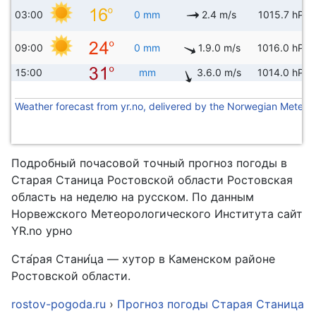
03:00
0 mm
2.4 m/s
1015.7 hPa
09:00
0 mm
1.9.0 m/s
1016.0 hPa
15:00
mm
3.6.0 m/s
1014.0 hPa
Weather forecast from yr.no, delivered by the Norwegian Meteoro
Подробный почасовой точный прогноз погоды в
Старая Станица Ростовской области Ростовская
область на неделю на русском. По данным
Норвежского Метеорологического Института сайт
YR.no урно
Ста́рая Стани́ца — хутор в Каменском районе
Ростовской области.
rostov-pogoda.ru
›
Прогноз погоды Старая Станица