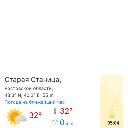
Старая Станица,
С
Ростовской области,
48.3° N, 40.3° E 55 m
Погода на ближайший час
32°
32°
0
05:04
mm