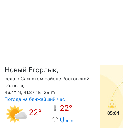
Новый Егорлык,
С
село в Сальском районе Ростовской
области,
46.4° N, 41.87° E 29 m
Погода на ближайший час
22°
22°
05:04
0
mm