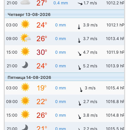
21:00
0.4 mm
1.7 m/s
1012.2 hPa
Четверг 13-08-2026
03:00
0 mm
3.9 m/s
1012.1 hPa
09:00
0 mm
3.7 m/s
1013.4 hPa
15:00
0 mm
4.7 m/s
1011.9 hPa
21:00
0 mm
5.2 m/s
1013.9 hPa
Пятница 14-08-2026
03:00
0 mm
3 m/s
1015.4 hPa
09:00
0 mm
2.7 m/s
1016.8 hPa
15:00
0 mm
3.8 m/s
1014.8 hPa
21:00
0 mm
2.2 m/s
1015.5 hPa