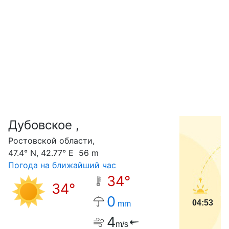
Дубовское ,
С
Ростовской области,
47.4° N, 42.77° E 56 m
Погода на ближайший час
34°
34°
0
04:53
mm
4
m/s