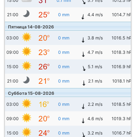
15:00
0.1 mm
5.7 m/s
1012.5 hPa
21:00
0 mm
4.4 m/s
1014.7 hPa
Пятница 14-08-2026
03:00
0 mm
3.8 m/s
1016.5 hPa
09:00
0 mm
4.7 m/s
1018.3 hPa
15:00
0 mm
5.1 m/s
1016.9 hPa
21:00
0 mm
2.1 m/s
1018.1 hPa
Суббота 15-08-2026
03:00
0 mm
2.2 m/s
1018.5 hPa
09:00
0 mm
4.6 m/s
1019.3 hPa
15:00
0 mm
3.2 m/s
1016.7 hPa